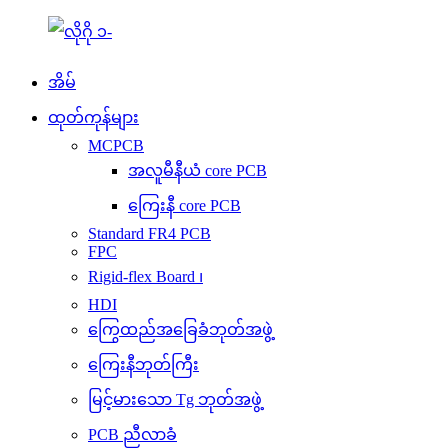
အိမ်
ထုတ်ကုန်များ
MCPCB
အလူမီနီယံ core PCB
ကြေးနီ core PCB
Standard FR4 PCB
FPC
Rigid-flex Board ၊
HDI
ကြွေထည်အခြေခံဘုတ်အဖွဲ့
ကြေးနီဘုတ်ကြီး
မြင့်မားသော Tg ဘုတ်အဖွဲ့
PCB ညီလာခံ