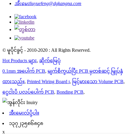
အီးမေး
liuyuefeng@dgkangna.com
© မူပိုင်ခွင့် - 2010-2020 : All Rights Reserved.
Hot Products များ
,
ဆိုက်မြေပုံ
0.1mm အပေါက် PCB
,
မျက်စိကွယ်ပြီး PCB မှတစ်ဆင့် မြှုပ်နှံ
ထားသည်။
,
Printed Wiring Board ၊
,
မြင့်မားသော Volume PCB
,
ငွေငါးပိ ပလပ်ပေါက် PCB
,
Bonding PCB
,
အီးမေးလ်ပို့ပါ။
၁၃၇၂၃၅၈၆၈၄၈
x