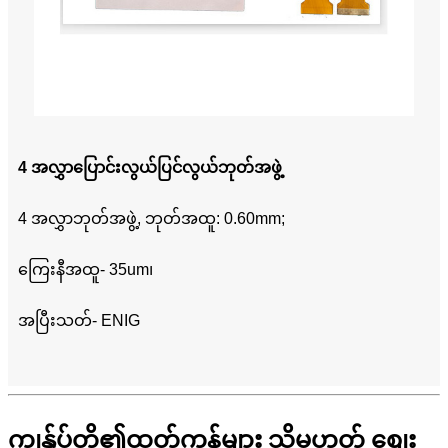
4 အလွှာပြောင်းလွယ်ပြင်လွယ်ဘုတ်အဖွဲ့
4 အလွှာဘုတ်အဖွဲ့, ဘုတ်အထူ: 0.60mm;
ကြေးနီအထူ- 35um၊
အပြီးသတ်- ENIG
ကျွန်ုပ်တို့၏ထုတ်ကုန်များ သို့မဟုတ် စျေး