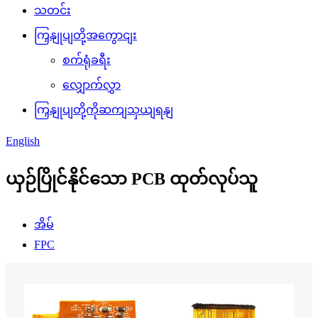
သတင်း
ကြှနျုပျတို့အကွောငျး
စက်ရုံခရီး
လျှောက်လွှာ
ကြှနျုပျတို့ကိုဆကျသှယျရနျ
English
ယှဉ်ပြိုင်နိုင်သော PCB ထုတ်လုပ်သူ
အိမ်
FPC