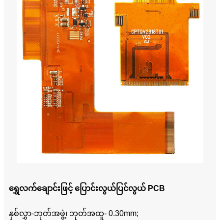
ရွှေလက်ချောင်းဖြင့် ပြောင်းလွယ်ပြင်လွယ် PCB
နှစ်လွှာ-ဘုတ်အဖွဲ့၊ ဘုတ်အထူ- 0.30mm;