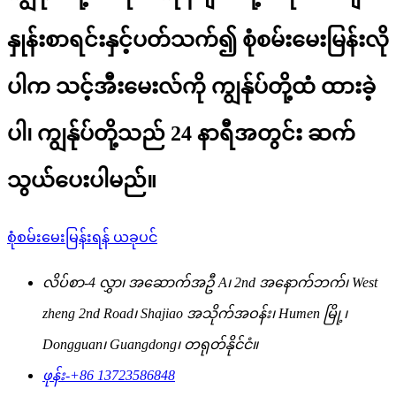
နှုန်းစာရင်းနှင့်ပတ်သက်၍ စုံစမ်းမေးမြန်းလို
ပါက သင့်အီးမေးလ်ကို ကျွန်ုပ်တို့ထံ ထားခဲ့
ပါ၊ ကျွန်ုပ်တို့သည် 24 နာရီအတွင်း ဆက်
သွယ်ပေးပါမည်။
စုံစမ်းမေးမြန်းရန် ယခုပင်
လိပ်စာ-
4 လွှာ၊ အဆောက်အဦ A၊ 2nd အနောက်ဘက်၊ West
zheng 2nd Road၊ Shajiao အသိုက်အဝန်း၊ Humen မြို့၊
Dongguan၊ Guangdong၊ တရုတ်နိုင်ငံ။
ဖုန်း-
+86 13723586848