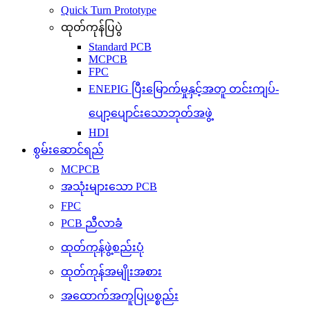
Quick Turn Prototype
ထုတ်ကုန်ပြပွဲ
Standard PCB
MCPCB
FPC
ENEPIG ပြီးမြောက်မှုနှင့်အတူ တင်းကျပ်-
ပျော့ပျောင်းသောဘုတ်အဖွဲ့
HDI
စွမ်းဆောင်ရည်
MCPCB
အသုံးများသော PCB
FPC
PCB ညီလာခံ
ထုတ်ကုန်ဖွဲ့စည်းပုံ
ထုတ်ကုန်အမျိုးအစား
အထောက်အကူပြုပစ္စည်း