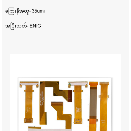
ကြေးနီအထူ- 35um၊
အပြီးသတ်- ENIG