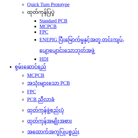
Quick Turn Prototype
ထုတ်ကုန်ပြပွဲ
Standard PCB
MCPCB
FPC
ENEPIG ပြီးမြောက်မှုနှင့်အတူ တင်းကျပ်-
ပျော့ပျောင်းသောဘုတ်အဖွဲ့
HDI
စွမ်းဆောင်ရည်
MCPCB
အသုံးများသော PCB
FPC
PCB ညီလာခံ
ထုတ်ကုန်ဖွဲ့စည်းပုံ
ထုတ်ကုန်အမျိုးအစား
အထောက်အကူပြုပစ္စည်း