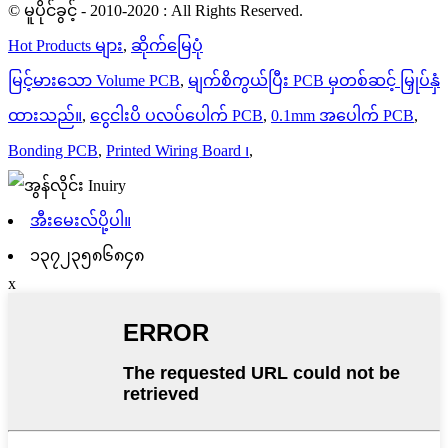
© မူပိုင်ခွင့် - 2010-2020 : All Rights Reserved.
Hot Products များ
,
ဆိုက်မြေပုံ
မြင့်မားသော Volume PCB
,
မျက်စိကွယ်ပြီး PCB မှတစ်ဆင့် မြှုပ်နှံ
ထားသည်။
,
ငွေငါးပိ ပလပ်ပေါက် PCB
,
0.1mm အပေါက် PCB
,
Bonding PCB
,
Printed Wiring Board ၊
,
အီးမေးလ်ပို့ပါ။
၁၃၇၂၃၅၈၆၈၄၈
x