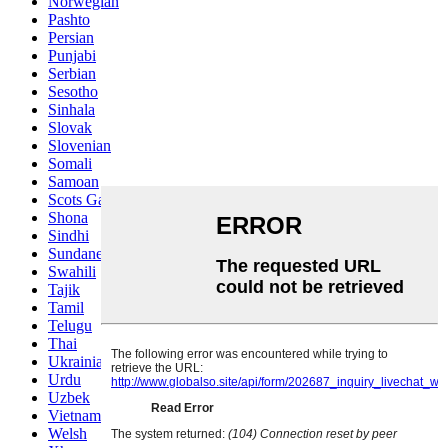
Norwegian
Pashto
Persian
Punjabi
Serbian
Sesotho
Sinhala
Slovak
Slovenian
Somali
Samoan
Scots Gaelic
Shona
Sindhi
Sundanese
Swahili
Tajik
Tamil
Telugu
Thai
Ukrainian
Urdu
Uzbek
Vietnamese
Welsh