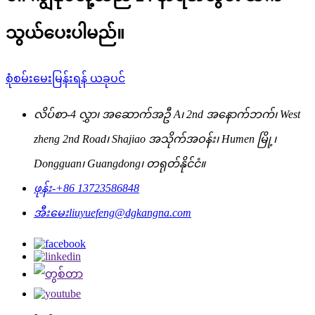
သွယ်ပေးပါမည်။
စုံစမ်းမေးမြန်းရန် ယခုပင်
လိပ်စာ-
4 လွှာ၊ အဆောက်အဦ A၊ 2nd အနောက်ဘက်၊ West
zheng 2nd Road၊ Shajiao အသိုက်အဝန်း၊ Humen မြို့၊
Dongguan၊ Guangdong၊ တရုတ်နိုင်ငံ။
ဖုန်း-
+86 13723586848
အီးမေး
liuyuefeng@dgkangna.com