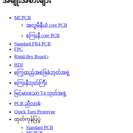
အမျိုးအစားများ
MCPCB
အလူမီနီယံ core PCB
ကြေးနီ core PCB
Standard FR4 PCB
FPC
Rigid-flex Board ၊
HDI
ကြွေထည်အခြေခံဘုတ်အဖွဲ့
ကြေးနီဘုတ်ကြီး
မြင့်မားသော Tg ဘုတ်အဖွဲ့
PCB ညီလာခံ
Quick Turn Prototype
ထုတ်ကုန်ပြပွဲ
Standard PCB
MCPCB