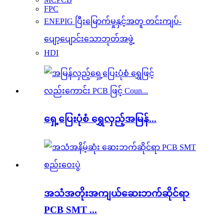
FPC
ENEPIG ပြီးမြောက်မှုနှင့်အတူ တင်းကျပ်-
ပျော့ပျောင်းသောဘုတ်အဖွဲ့
HDI
ရှေ့ပြေးပုံစံ ရွှေလှည့်အမြန်...
အသံအတိုးအကျယ်ဆေးဘက်ဆိုင်ရာ
PCB SMT ...