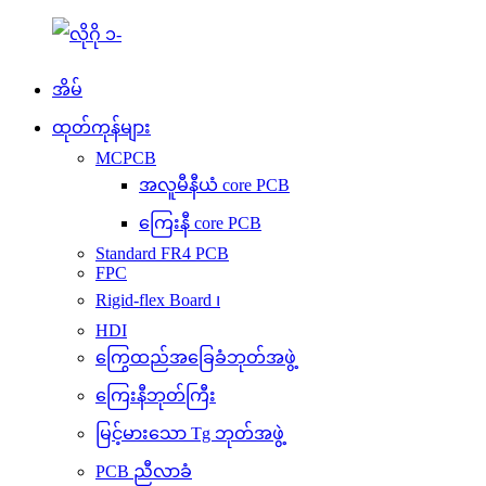
အိမ်
ထုတ်ကုန်များ
MCPCB
အလူမီနီယံ core PCB
ကြေးနီ core PCB
Standard FR4 PCB
FPC
Rigid-flex Board ၊
HDI
ကြွေထည်အခြေခံဘုတ်အဖွဲ့
ကြေးနီဘုတ်ကြီး
မြင့်မားသော Tg ဘုတ်အဖွဲ့
PCB ညီလာခံ