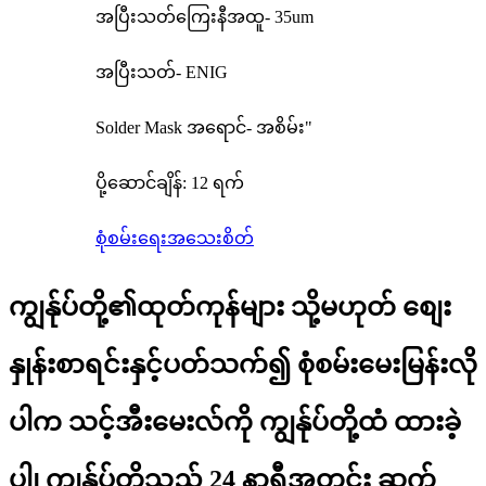
အပြီးသတ်ကြေးနီအထူ- 35um
အပြီးသတ်- ENIG
Solder Mask အရောင်- အစိမ်း"
ပို့ဆောင်ချိန်: 12 ရက်
စုံစမ်းရေး
အသေးစိတ်
ကျွန်ုပ်တို့၏ထုတ်ကုန်များ သို့မဟုတ် စျေး
နှုန်းစာရင်းနှင့်ပတ်သက်၍ စုံစမ်းမေးမြန်းလို
ပါက သင့်အီးမေးလ်ကို ကျွန်ုပ်တို့ထံ ထားခဲ့
ပါ၊ ကျွန်ုပ်တို့သည် 24 နာရီအတွင်း ဆက်