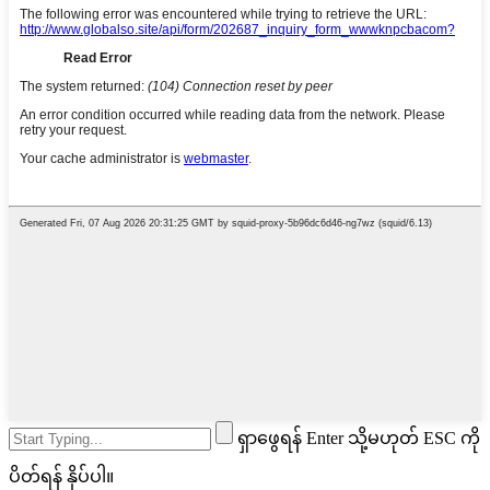
ရှာဖွေရန် Enter သို့မဟုတ် ESC ကို
ပိတ်ရန် နှိပ်ပါ။