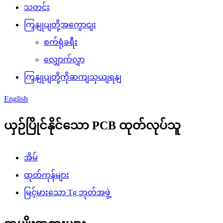
သတင်း
ကြှနျုပျတို့အကွောငျး
စက်ရုံခရီး
လျှောက်လွှာ
ကြှနျုပျတို့ကိုဆကျသှယျရနျ
English
ယှဉ်ပြိုင်နိုင်သော PCB ထုတ်လုပ်သူ
အိမ်
ထုတ်ကုန်များ
မြင့်မားသော Tg ဘုတ်အဖွဲ့