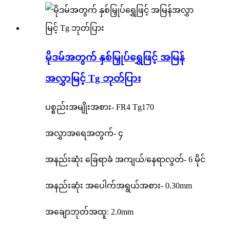
မိုဒမ်အတွက် နှစ်မြှုပ်ရွှေဖြင့် အမြန်
အလွှာမြင့် Tg ဘုတ်ပြား
ပစ္စည်းအမျိုးအစား- FR4 Tg170
အလွှာအရေအတွက်- ၄
အနည်းဆုံး ခြေရာခံ အကျယ်/နေရာလွတ်- 6 မိုင်
အနည်းဆုံး အပေါက်အရွယ်အစား- 0.30mm
အချောဘုတ်အထူ: 2.0mm