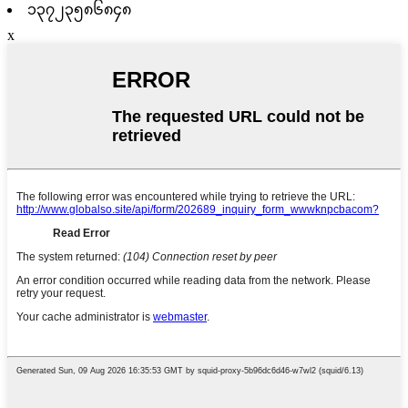
၁၃၇၂၃၅၈၆၈၄၈
x