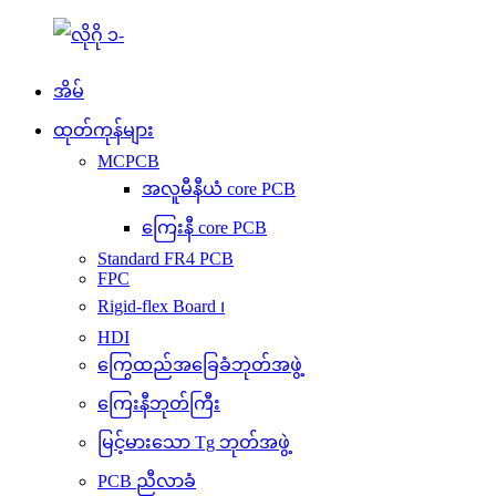
အိမ်
ထုတ်ကုန်များ
MCPCB
အလူမီနီယံ core PCB
ကြေးနီ core PCB
Standard FR4 PCB
FPC
Rigid-flex Board ၊
HDI
ကြွေထည်အခြေခံဘုတ်အဖွဲ့
ကြေးနီဘုတ်ကြီး
မြင့်မားသော Tg ဘုတ်အဖွဲ့
PCB ညီလာခံ