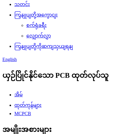
သတင်း
ကြှနျုပျတို့အကွောငျး
စက်ရုံခရီး
လျှောက်လွှာ
ကြှနျုပျတို့ကိုဆကျသှယျရနျ
English
ယှဉ်ပြိုင်နိုင်သော PCB ထုတ်လုပ်သူ
အိမ်
ထုတ်ကုန်များ
MCPCB
အမျိုးအစားများ