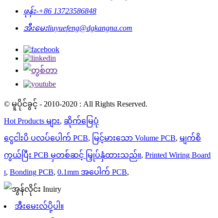
ဖုန်း-
+86 13723586848
အီးမေး
liuyuefeng@dgkangna.com
© မူပိုင်ခွင့် - 2010-2020 : All Rights Reserved.
Hot Products များ
,
ဆိုက်မြေပုံ
ငွေငါးပိ ပလပ်ပေါက် PCB
,
မြင့်မားသော Volume PCB
,
မျက်စိ
ကွယ်ပြီး PCB မှတစ်ဆင့် မြှုပ်နှံထားသည်။
,
Printed Wiring Board
၊
,
Bonding PCB
,
0.1mm အပေါက် PCB
,
အီးမေးလ်ပို့ပါ။