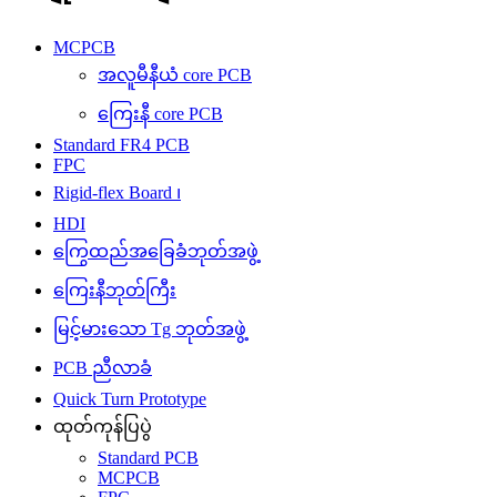
MCPCB
အလူမီနီယံ core PCB
ကြေးနီ core PCB
Standard FR4 PCB
FPC
Rigid-flex Board ၊
HDI
ကြွေထည်အခြေခံဘုတ်အဖွဲ့
ကြေးနီဘုတ်ကြီး
မြင့်မားသော Tg ဘုတ်အဖွဲ့
PCB ညီလာခံ
Quick Turn Prototype
ထုတ်ကုန်ပြပွဲ
Standard PCB
MCPCB