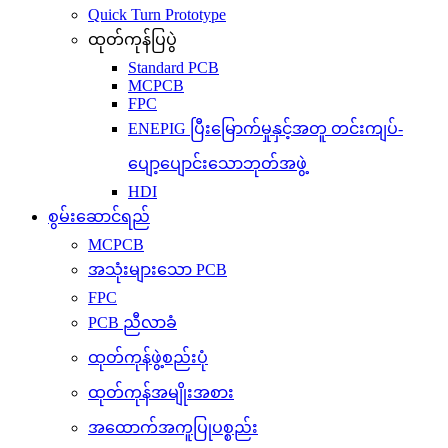
Quick Turn Prototype
ထုတ်ကုန်ပြပွဲ
Standard PCB
MCPCB
FPC
ENEPIG ပြီးမြောက်မှုနှင့်အတူ တင်းကျပ်-
ပျော့ပျောင်းသောဘုတ်အဖွဲ့
HDI
စွမ်းဆောင်ရည်
MCPCB
အသုံးများသော PCB
FPC
PCB ညီလာခံ
ထုတ်ကုန်ဖွဲ့စည်းပုံ
ထုတ်ကုန်အမျိုးအစား
အထောက်အကူပြုပစ္စည်း