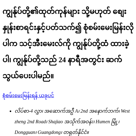
ကျွန်ုပ်တို့၏ထုတ်ကုန်များ သို့မဟုတ် စျေး
နှုန်းစာရင်းနှင့်ပတ်သက်၍ စုံစမ်းမေးမြန်းလို
ပါက သင့်အီးမေးလ်ကို ကျွန်ုပ်တို့ထံ ထားခဲ့
ပါ၊ ကျွန်ုပ်တို့သည် 24 နာရီအတွင်း ဆက်
သွယ်ပေးပါမည်။
စုံစမ်းမေးမြန်းရန် ယခုပင်
လိပ်စာ-
4 လွှာ၊ အဆောက်အဦ A၊ 2nd အနောက်ဘက်၊ West
zheng 2nd Road၊ Shajiao အသိုက်အဝန်း၊ Humen မြို့၊
Dongguan၊ Guangdong၊ တရုတ်နိုင်ငံ။