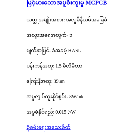
မြင့်မားသောအပူစီးကူးမှု MCPCB
သတ္တုအမျိုးအစား: အလူမီနီယမ်အခြေခံ
အလွှာအရေအတွက်- ၁
မျက်နှာပြင်- ခဲအခမဲ့ HASL
ပန်းကန်အထူ: 1.5 မီလီမီတာ
ကြေးနီအထူ: 35um
အပူလျှပ်ကူးနိုင်စွမ်း- 8W/mk
အပူခံနိုင်ရည်: 0.015 ℃/W
စုံစမ်းရေး
အသေးစိတ်