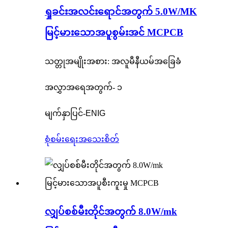
ရှုခင်းအလင်းရောင်အတွက် 5.0W/MK
မြင့်မားသောအပူစွမ်းအင် MCPCB
သတ္တုအမျိုးအစား: အလူမီနီယမ်အခြေခံ
အလွှာအရေအတွက်- ၁
မျက်နှာပြင်-
ENIG
စုံစမ်းရေး
အသေးစိတ်
လျှပ်စစ်မီးတိုင်အတွက် 8.0W/mk