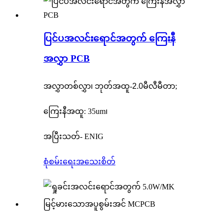
ပြင်ပအလင်းရောင်အတွက် ကြေးနီ
အလွှာ PCB
အလွှာတစ်လွှာ၊ ဘုတ်အထူ-
2.0
မီလီမီတာ;
ကြေးနီအထူ: 35um၊
အပြီးသတ်- ENIG
စုံစမ်းရေး
အသေးစိတ်