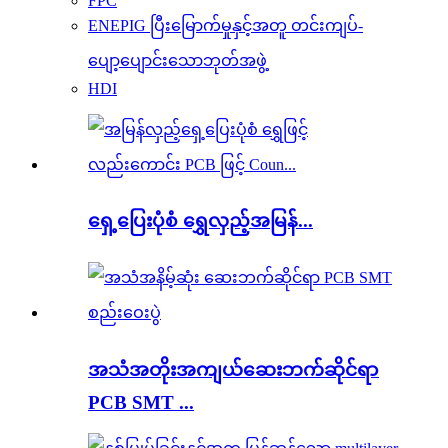
FPC
ENEPIG ပြီးမြောက်မှုနှင့်အတူ တင်းကျပ်-
ပျော့ပျောင်းသောဘုတ်အဖွဲ့
HDI
ရှေ့ပြေးပုံစံ ရွှေလှည့်အမြန်...
အသံအတိုးအကျယ်ဆေးဘက်ဆိုင်ရာ
PCB SMT ...