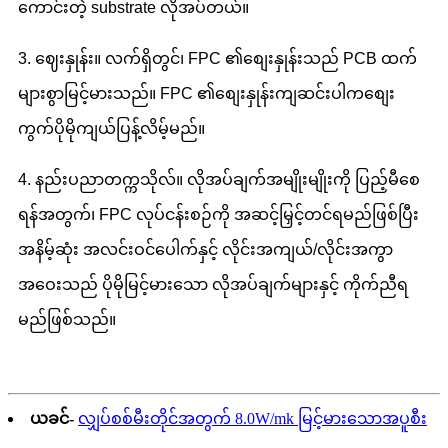
ကောင်းတဲ့ substrate လိုအပ်တယ်။
3. ဈေးနှုန်း။ လက်ရှိတွင်၊ FPC ၏စျေးနှုန်းသည် PCB ထက်
များစွာမြင့်မားသည်။ FPC ၏စျေးနှုန်းကျဆင်းပါကစျေး
ကွက်ပိုမိုကျယ်ပြန့်လိမ့်မည်။
4. နည်းပညာတက္ကသိုလ်။ လိုအပ်ချက်အမျိုးမျိုးကို ပြည့်မီစေ
ရန်အတွက်၊ FPC လုပ်ငန်းစဉ်ကို အဆင့်မြှင့်တင်ရမည်ဖြစ်ပြီး
အနိမ့်ဆုံး အလင်းဝင်ပေါက်နှင့် လိုင်းအကျယ်/လိုင်းအကွာ
အဝေးသည် ပိုမိုမြင့်မားသော လိုအပ်ချက်များနှင့် ကိုက်ညီရ
မည်ဖြစ်သည်။
ယခင်-
လျှပ်စစ်မီးတိုင်အတွက် 8.0W/mk မြင့်မားသောအပူစီး