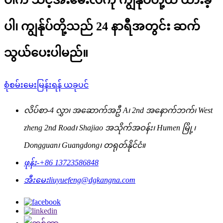
ပါ၊ ကျွန်ုပ်တို့သည် 24 နာရီအတွင်း ဆက်
သွယ်ပေးပါမည်။
စုံစမ်းမေးမြန်းရန် ယခုပင်
လိပ်စာ-
4 လွှာ၊ အဆောက်အဦ A၊ 2nd အနောက်ဘက်၊ West
zheng 2nd Road၊ Shajiao အသိုက်အဝန်း၊ Humen မြို့၊
Dongguan၊ Guangdong၊ တရုတ်နိုင်ငံ။
ဖုန်း-
+86 13723586848
အီးမေး
liuyuefeng@dgkangna.com