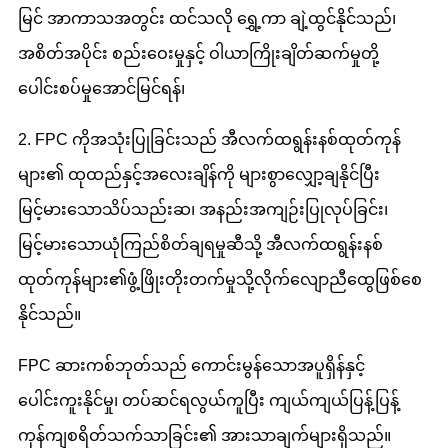
မြင် အာကာသအတွင်း ထင်သလို ရွှေ့ကာ ချဲ့ထွင်နိုင်သည်၊
အစိတ်အပိုင်း စည်းဝေးမှုနှင့် ဝါယာကြိုးချိတ်ဆက်မှုတို့
ပေါင်းစပ်မှုအောင်မြင်ရန်၊
2. FPC ကိုအသုံးပြုခြင်းသည် အီလက်ထရွန်းနစ်ထုတ်ကုန်
များ၏ ထုထည်နှင့်အလေးချိန်ကို များစွာလျှော့ချနိုင်ပြီး
မြင့်မားသောသိပ်သည်းဆ၊ အနည်းအကျဉ်းပြုလုပ်ခြင်း၊
မြင့်မားသောယုံကြည်စိတ်ချရမှုဆီသို့ အီလက်ထရွန်းနစ်
ထုတ်ကုန်များ၏ဖွံ့ဖြိုးတိုးတက်မှုသို့လိုက်လျောညီထွေဖြစ်စေ
နိုင်သည်။
FPC ဆားကစ်ဘုတ်သည် ကောင်းမွန်သောအပူရှိန်နှင့်
ပေါင်းကူးနိုင်မှု၊ တပ်ဆင်ရလွယ်ကူပြီး ကျယ်ကျယ်ပြန့်ပြန့်
ကုန်ကျစရိတ်သက်သာခြင်း၏ အားသာချက်များရှိသည်။