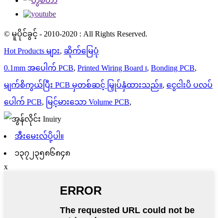
© မူပိုင်ခွင့် - 2010-2020 : All Rights Reserved.
Hot Products များ
,
ဆိုက်မြေပုံ
0.1mm အပေါက် PCB
,
Printed Wiring Board ၊
,
Bonding PCB
,
မျက်စိကွယ်ပြီး PCB မှတစ်ဆင့် မြှုပ်နှံထားသည်။
,
ငွေငါးပိ ပလပ်
ပေါက် PCB
,
မြင့်မားသော Volume PCB
,
အီးမေးလ်ပို့ပါ။
၁၃၇၂၃၅၈၆၈၄၈
x