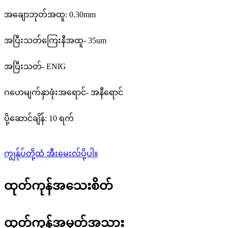
အချောဘုတ်အထူ: 0.30mm
အပြီးသတ်ကြေးနီအထူ- 35um
အပြီးသတ်- ENIG
ဂဟေမျက်နှာဖုံးအရောင်- အနီရောင်
ပို့ဆောင်ချိန်: 10 ရက်
ကျွန်ုပ်တို့ထံ အီးမေးလ်ပို့ပါ။
ထုတ်ကုန်အသေးစိတ်
ထုတ်ကုန်အမှတ်အသား