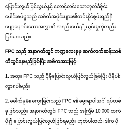
ပြောင်းလွယ်ပြင်လွယ်နှင့် တောင့်တင်းသောဘုတ်ဒီဇိုင်း
ပေါင်းစပ်မှုသည် အစိတ်အပိုင်းများ၏ထမ်းနိုင်စွမ်းရည်ရှိ
ပျော့ပျောင်းသောအလွှာ၏ အနည်းငယ်ချို့ယွင်းမှုကိုလည်း
ဖြစ်စေသည်။
FPC သည် အနာဂတ်တွင် ကဏ္ဍလေးခုမှ ဆက်လက်ဆန်းသစ်
တီထွင်နေမည်ဖြစ်ပြီး အဓိကအားဖြင့်-
1. အထူ။ FPC သည် ပိုမိုပြောင်းလွယ်ပြင်လွယ်ဖြစ်ပြီး ပိုမိုပါး
လွှာရပါမည်။
2. ခေါက်ခုခံ။ ကွေးခြင်းသည် FPC ၏ မွေးရာပါအင်္ဂါရပ်တစ်
ခုဖြစ်သည်။ အနာဂတ်တွင်၊ FPC သည် အကြိမ် 10,000 ထက်
ပို၍ ပြောင်းလွယ်ပြင်လွယ်ဖြစ်ရမည်။ ဟုတ်ပါတယ်၊ ဒါက ပို