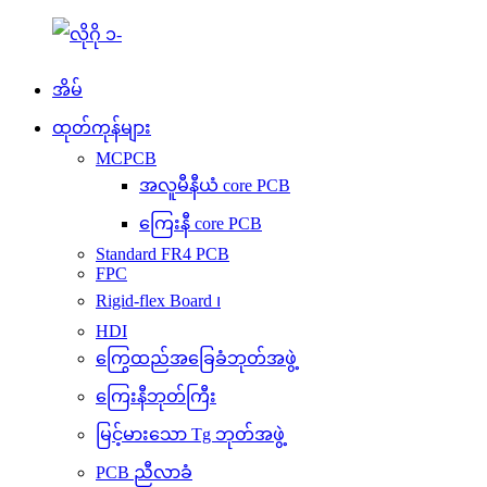
အိမ်
ထုတ်ကုန်များ
MCPCB
အလူမီနီယံ core PCB
ကြေးနီ core PCB
Standard FR4 PCB
FPC
Rigid-flex Board ၊
HDI
ကြွေထည်အခြေခံဘုတ်အဖွဲ့
ကြေးနီဘုတ်ကြီး
မြင့်မားသော Tg ဘုတ်အဖွဲ့
PCB ညီလာခံ