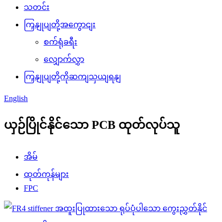
သတင်း
ကြှနျုပျတို့အကွောငျး
စက်ရုံခရီး
လျှောက်လွှာ
ကြှနျုပျတို့ကိုဆကျသှယျရနျ
English
ယှဉ်ပြိုင်နိုင်သော PCB ထုတ်လုပ်သူ
အိမ်
ထုတ်ကုန်များ
FPC