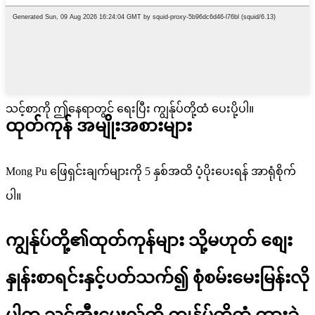
သင့်စာကို ဤနေရာတွင် ရေးပြီး ကျွန်ုပ်တို့ထံ ပေးပို့ပါ။
ထုတ်ကုန် အမျိုးအစားများ
Mong Pu ဖြေရှင်းချက်များကို 5 နှစ်အထိ ပံ့ပိုးပေးရန် အာရုံစိုက်
ပါ။
ကျွန်ုပ်တို့၏ထုတ်ကုန်များ သို့မဟုတ် စျေး
နှုန်းစာရင်းနှင့်ပတ်သက်၍ စုံစမ်းမေးမြန်းလို
ပါက သင့်အီးမေးလ်ကို ကျွန်ုပ်တို့ထံ ထားခဲ့