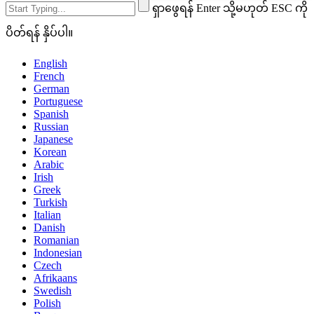
ရှာဖွေရန် Enter သို့မဟုတ် ESC ကို
ပိတ်ရန် နှိပ်ပါ။
English
French
German
Portuguese
Spanish
Russian
Japanese
Korean
Arabic
Irish
Greek
Turkish
Italian
Danish
Romanian
Indonesian
Czech
Afrikaans
Swedish
Polish