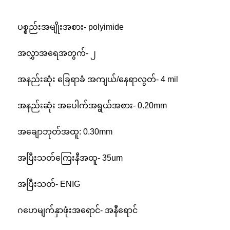
ပစ္စည်းအမျိုးအစား- polyimide
အလွှာအရေအတွက်- ၂
အနည်းဆုံး ခြေရာခံ အကျယ်/နေရာလွတ်- 4 mil
အနည်းဆုံး အပေါက်အရွယ်အစား- 0.20mm
အချောဘုတ်အထူ: 0.30mm
အပြီးသတ်ကြေးနီအထူ- 35um
အပြီးသတ်- ENIG
ဂဟေမျက်နှာဖုံးအရောင်- အနီရောင်