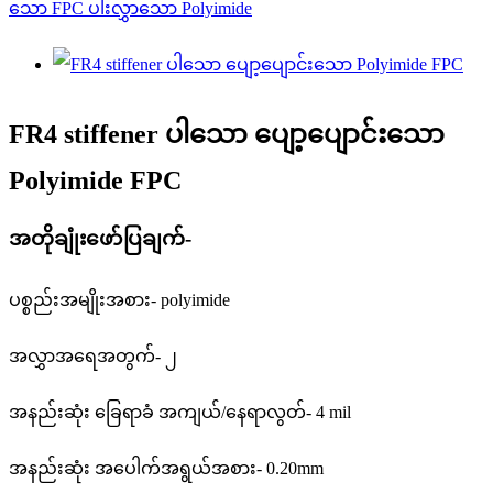
FR4 stiffener ပါသော ပျော့ပျောင်းသော
Polyimide FPC
အတိုချုံးဖော်ပြချက်-
ပစ္စည်းအမျိုးအစား- polyimide
အလွှာအရေအတွက်- ၂
အနည်းဆုံး ခြေရာခံ အကျယ်/နေရာလွတ်- 4 mil
အနည်းဆုံး အပေါက်အရွယ်အစား- 0.20mm