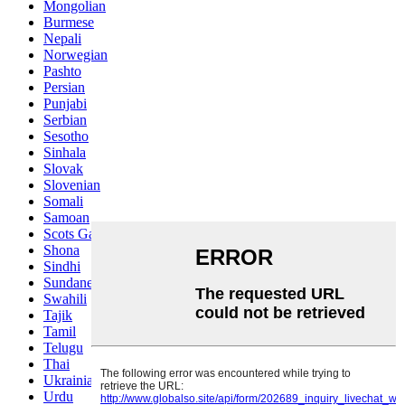
Mongolian
Burmese
Nepali
Norwegian
Pashto
Persian
Punjabi
Serbian
Sesotho
Sinhala
Slovak
Slovenian
Somali
Samoan
Scots Gaelic
Shona
Sindhi
Sundanese
Swahili
Tajik
Tamil
Telugu
Thai
Ukrainian
Urdu