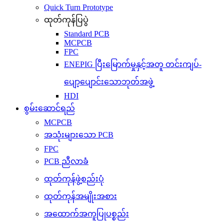
Quick Turn Prototype
ထုတ်ကုန်ပြပွဲ
Standard PCB
MCPCB
FPC
ENEPIG ပြီးမြောက်မှုနှင့်အတူ တင်းကျပ်-
ပျော့ပျောင်းသောဘုတ်အဖွဲ့
HDI
စွမ်းဆောင်ရည်
MCPCB
အသုံးများသော PCB
FPC
PCB ညီလာခံ
ထုတ်ကုန်ဖွဲ့စည်းပုံ
ထုတ်ကုန်အမျိုးအစား
အထောက်အကူပြုပစ္စည်း