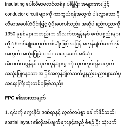
insulating ပေါ်လီမာဖလင်တစ်ခု ပါရှိပြီး အများအားဖြင့်
conductor circuit များကို ကာကွယ်ရန်အတွက် ပါးလွှာသော ပို
လီမာအပေါ်ယံပိုင်းဖြင့် ပံ့ပိုးပေးပါသည်။ အဆိုပါနည်းပညာကို
1950 ခုနှစ်များကတည်းက အီလက်ထရွန်းနစ် စက်ပစ္စည်းများ
ကို ပုံစံတစ်မျိုးမဟုတ်တစ်မျိုးဖြင့် အပြန်အလှန်ချိတ်ဆက်ရန်
အတွက် အသုံးပြုခဲ့သည်။ ယနေ့ ခေတ်အမီဆုံး
အီလက်ထရွန်နစ် ထုတ်ကုန်များစွာကို ထုတ်လုပ်ရန်အတွက်
အသုံးပြုနေသော အပြန်အလှန်ချိတ်ဆက်မှုနည်းပညာများထဲမှ
အရေးကြီးဆုံးတစ်ခုဖြစ်သည်။
FPC ၏အားသာချက်
1. ၎င်းကို ကွေးနိုင်၊ ဒဏ်ရာနှင့် လွတ်လပ်စွာ ခေါက်နိုင်သည်၊
spatial layout ၏လိုအပ်ချက်များနှင့်အညီ စီစဉ်ပြီး သုံးဖက်