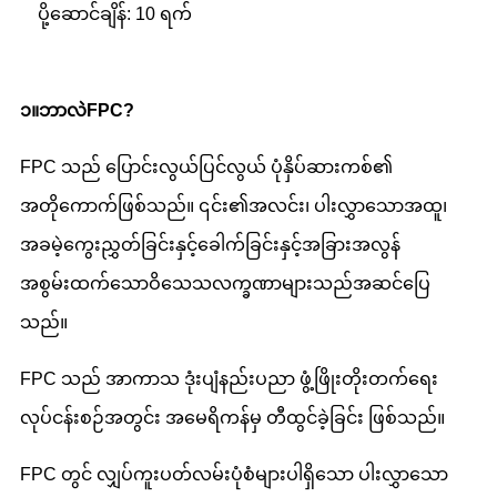
ပို့ဆောင်ချိန်: 10 ရက်
၁။ဘာလဲ
FPC
?
FPC သည် ပြောင်းလွယ်ပြင်လွယ် ပုံနှိပ်ဆားကစ်၏
အတိုကောက်ဖြစ်သည်။ ၎င်း၏အလင်း၊ ပါးလွှာသောအထူ၊
အခမဲ့ကွေးညွှတ်ခြင်းနှင့်ခေါက်ခြင်းနှင့်အခြားအလွန်
အစွမ်းထက်သောဝိသေသလက္ခဏာများသည်အဆင်ပြေ
သည်။
FPC သည် အာကာသ ဒုံးပျံနည်းပညာ ဖွံ့ဖြိုးတိုးတက်ရေး
လုပ်ငန်းစဉ်အတွင်း အမေရိကန်မှ တီထွင်ခဲ့ခြင်း ဖြစ်သည်။
FPC တွင် လျှပ်ကူးပတ်လမ်းပုံစံများပါရှိသော ပါးလွှာသော