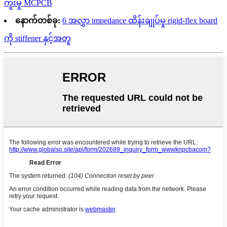
ကူးမှု MCPCB
နောက်တစ်ခု:
6 အလွှာ impedance ထိန်းချုပ်မှု rigid-flex board
ကို stiffener နှင့်အတူ